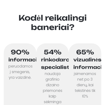
Kodėl reikalingi
baneriai?
90%
54%
65%
informacijos,
rinkodaros
vizualinės
peruodamos
specialistų
informacij
į smegenis,
naudoja
įsimenamos
yra vaizdinė.
grafinio
net po 3
dizaino
dienų, kai
priemonės
tekstinės tik
kaip
10%
sėkminga