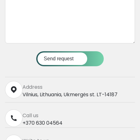
Send request
Address
Vilnius, Lithuania, Ukmergės st. LT-14187
Call us
+370 630 04564