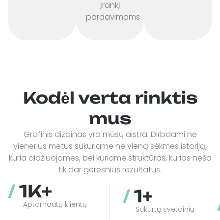
įrankį
pardavimams
Kodėl verta rinktis
mus
Grafinis dizainas yra mūsų aistra. Dirbdami ne
vienerius metus sukuriame ne vieną sėkmes istoriją,
kuria didžiuojames, bei kuriame struktūras, kurios neša
tik dar geresnius rezultatus.
/ 
1
K+
/ 
1
+
Aptarnautų klientų
Sukurtų svetainių