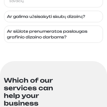
savaičių.
Ar galima užsisakyti skubų dizainą?
Taip, jei reikia skubios paslaugos, galime pasiūlyti
greitesnį darbų atlikimą už papildomą mokest.
Ar siūlote prenumeratos paslaugas
grafinio dizaino darbams?
Taip, galime pasiūlyti nuolatinę grafinio dizaino paslaugų
prenumeratą už fiksuotą mėnesinį mokestį. Tai puikus
pasirinkimas verslams, kuriems nuolat reikia naujų
dizaino sprendim.
Which of our
services can
help your
business