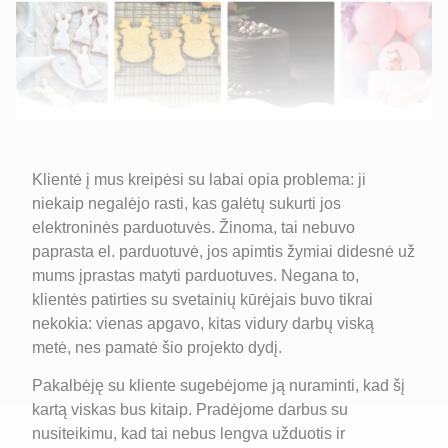
Klientė į mus kreipėsi su labai opia problema: ji
niekaip negalėjo rasti, kas galėtų sukurti jos
elektroninės parduotuvės. Žinoma, tai nebuvo
paprasta el. parduotuvė, jos apimtis žymiai didesnė už
mums įprastas matyti parduotuves. Negana to,
klientės patirties su svetainių kūrėjais buvo tikrai
nekokia: vienas apgavo, kitas vidury darbų viską
metė, nes pamatė šio projekto dydį.
Pakalbėję su kliente sugebėjome ją nuraminti, kad šį
kartą viskas bus kitaip. Pradėjome darbus su
nusiteikimu, kad tai nebus lengva užduotis ir