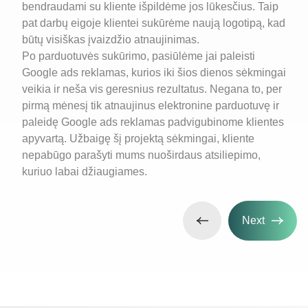
bendraudami su kliente išpildėme jos lūkesčius. Taip
pat darbų eigoje klientei sukūrėme naują logotipą, kad
būtų visiškas įvaizdžio atnaujinimas.
Po parduotuvės sukūrimo, pasiūlėme jai paleisti
Google ads reklamas, kurios iki šios dienos sėkmingai
veikia ir neša vis geresnius rezultatus. Negana to, per
pirmą mėnesį tik atnaujinus elektronine parduotuvę ir
paleidę Google ads reklamas padvigubinome klientes
apyvartą. Užbaigę šį projektą sėkmingai, kliente
nepabūgo parašyti mums nuoširdaus atsiliepimo,
kuriuo labai džiaugiames.
Next